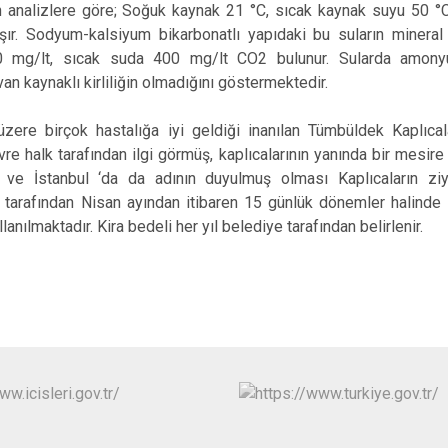
İznik
ılan analizlere göre; Soğuk kaynak 21 °C, sıcak kaynak suyu 50 °C
aşır. Sodyum-kalsiyum bikarbonatlı yapıdaki bu suların mineral 
Karacabey
 mg/lt, sıcak suda 400 mg/lt CO2 bulunur. Sularda amonyum
Keles
n kaynaklı kirliliğin olmadığını göstermektedir.
Kestel
ere birçok hastalığa iyi geldiği inanılan Tümbüldek Kaplıcal
re halk tarafından ilgi görmüş, kaplıcalarının yanında bir mesire y
e ve İstanbul ‘da da adının duyulmuş olması Kaplıcaların ziyare
 tarafından Nisan ayından itibaren 15 günlük dönemler halinde k
lanılmaktadır. Kira bedeli her yıl belediye tarafından belirlenir.