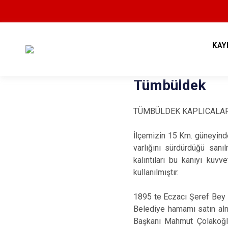
KAY
Tümbüldek
TÜMBÜLDEK KAPLICALAR
İlçemizin 15 Km. güneyinde,
varlığını sürdürdüğü san
kalıntıları bu kanıyı kuv
kullanılmıştır.
1895 te Eczacı Şeref Bey t
Belediye hamamı satın alm
Başkanı Mahmut Çolakoğlu 