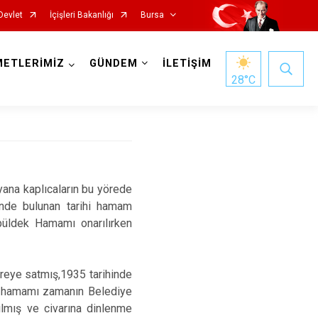
Devlet
İçişleri Bakanlığı
Bursa
METLERİMİZ
GÜNDEM
İLETİŞİM
28
°C
 yana kaplıcaların bu yörede
Mustafakemalpaşa
’nde bulunan tarihi hamam
Mudanya
mbüldek Hamamı onarılırken
Nilüfer
Orhaneli
areye satmış,1935 tarihinde
li hamamı zamanın Belediye
Orhangazi
ılmış ve civarına dinlenme