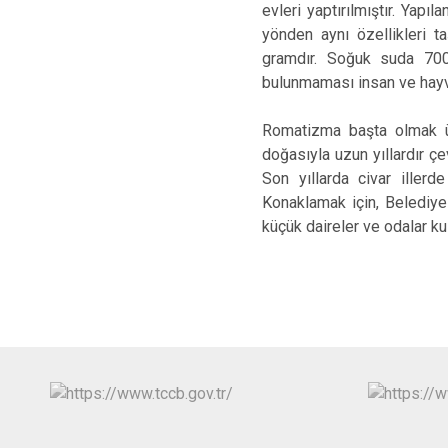
evleri yaptırılmıştır. Yap
yönden aynı özellikleri t
gramdır. Soğuk suda 700
bulunmaması insan ve hayva
Romatizma başta olmak üz
doğasıyla uzun yıllardır çev
Son yıllarda civar illerd
Konaklamak için, Belediye
küçük daireler ve odalar kul