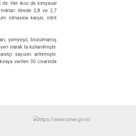
Osmangazi
 dir. Her ikisi de kimyasal
miktarı litrede 2,8 ve 2,7
Yenişehir
 olmasına karşın, nitrit
Yıldırım
arı; yemyeşil, bozulmamış
eri olarak ta kullanılmıştır.
tçi sayısını arttırmıştır.
iraya verilen 30 civarında