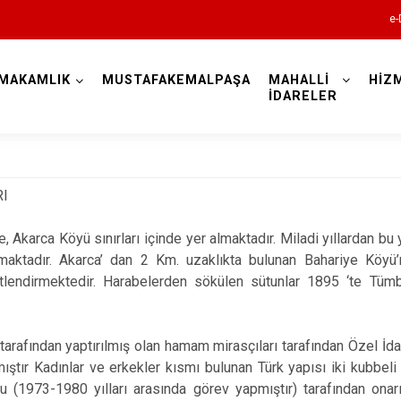
e-
MAKAMLIK
MUSTAFAKEMALPAŞA
MAHALLİ
HİZ
Bursa
İDARELER
I
 Akarca Köyü sınırları içinde yer almaktadır. Miladi yıllardan bu
Büyükorhan
ılmaktadır. Akarca’ dan 2 Km. uzaklıkta bulunan Bahariye Köyü
Gemlik
vetlendirmektedir. Harabelerden sökülen sütunlar 1895 ‘te Tü
Gürsu
Harmancık
arafından yaptırılmış olan hamam mirasçıları tarafından Özel İd
ıştır Kadınlar ve erkekler kısmı bulunan Türk yapısı iki kubbe
İnegöl
(1973-1980 yılları arasında görev yapmıştır) tarafından onar