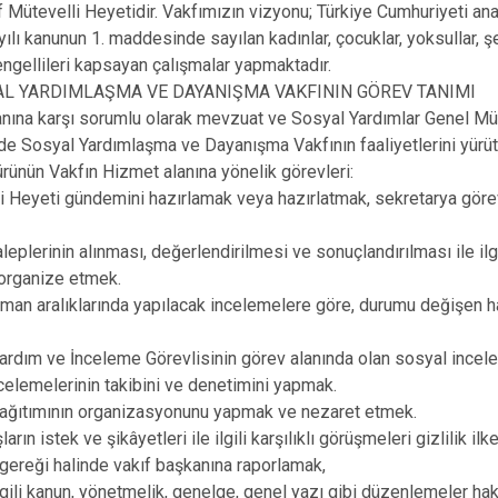
İznik
f Mütevelli Heyetidir. Vakfımızın vizyonu; Türkiye Cumhuriyeti a
ılı kanunun 1. maddesinde sayılan kadınlar, çocuklar, yoksullar, şeh
Karacabey
 engellileri kapsayan çalışmalar yapmaktadır.
Keles
AL YARDIMLAŞMA VE DAYANIŞMA VAKFININ GÖREV TANIMI
Kestel
anına karşı sorumlu olarak mevzuat ve Sosyal Yardımlar Genel M
e Sosyal Yardımlaşma ve Dayanışma Vakfının faaliyetlerini yürüt
ünün Vakfın Hizmet alanına yönelik görevleri:
i Heyeti gündemini hazırlamak veya hazırlatmak, sekretarya göre
,
leplerinin alınması, değerlendirilmesi ve sonuçlandırılması ile ilgi
 organize etmek.
zaman aralıklarında yapılacak incelemelere göre, durumu değişen 
ardım ve İnceleme Görevlisinin görev alanında olan sosyal inc
celemelerinin takibini ve denetimini yapmak.
dağıtımının organizasyonunu yapmak ve nezaret etmek.
arın istek ve şikâyetleri ile ilgili karşılıklı görüşmeleri gizlilik i
ereği halinde vakıf başkanına raporlamak,
ilgili kanun, yönetmelik, genelge, genel yazı gibi düzenlemeler hak