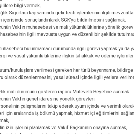
ililere bilgi vermek,
ğlık Sigortası kapsamında gelir testi işlemlerinin ilgili mevzuatta 
arı içerisinde sonuçlandırılarak SGK’ya bildirilmesini sağlamak.
ünün Vakfın muhasebesi ve mali yükümlülüklerine yönelik görevl
hasebesinin ilgili mevzuata uygun ve düzenli bir şekilde tutulma
 muhasebeci bulunmaması durumunda ilgili görevi yapmak ya da y
ergi ve yasal yükümlülüklerine ilişkin tahakkuk ve ödeme işlemler
rum/kuruluşlara verilmesi gereken her türlü beyanname, bildirge v
u olarak düzenlenmesini, yasal süresi içinde ilgili yerlere veril
ylık mali durumunu gösteren raporu Mütevelli Heyetine sunmak.
ünün Vakfın genel idaresine yönelik görevleri:
rsonelinin çalışmalarını takip ederek uyum içinde ve verimli olara
ri için aralarında iş bölümü yapmak, hizmet içi eğitimlerini sağla
lmak,
in izin işlerini planlamak ve Vakıf Başkanının onayına sunmak,