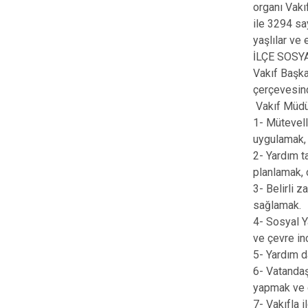
organı Vakı
ile 3294 say
yaşlılar ve
İLÇE SOSY
Vakıf Başk
çerçevesind
Vakıf Müdür
1- Mütevell
uygulamak
2- Yardım ta
planlamak,
3- Belirli 
sağlamak.
4- Sosyal Y
ve çevre in
5- Yardım 
6- Vatandaşl
yapmak ve g
7- Vakıfla 