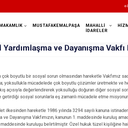
e-
MAKAMLIK
MUSTAFAKEMALPAŞA
MAHALLİ
HİZ
Bursa
İDARELER
l Yardımlaşma ve Dayanışma Vakfı 
n çok boyutlu bir sosyal sorun olmasından hareketle Vakfımız s
Büyükorhan
; yoksullukla mücadelede çok boyutlu çözümler üretmekte ve her
Gemlik
kış açısıyla değerlendirerek yoksulluğu doğuran diğer sosyal sor
 getirdiği sosyal sorunlarla eş zamanlı mücadele etme misyonu
Gürsu
Harmancık
et ilkesinden hareketle 1986 yılında 3294 sayılı kanuna istinade
a ve Dayanışma Vakfımızın, kanunun 1. maddesinde kuruluş amac
İnegöl
 maddesinde kuruluşu belirtilmiştir. Özel hukuk tüzel kişiliğine ha