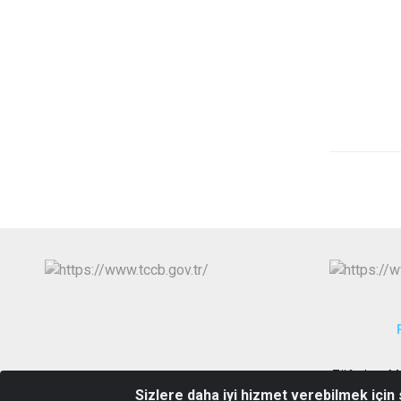
Züferbey M
Sizlere daha iyi hizmet verebilmek için