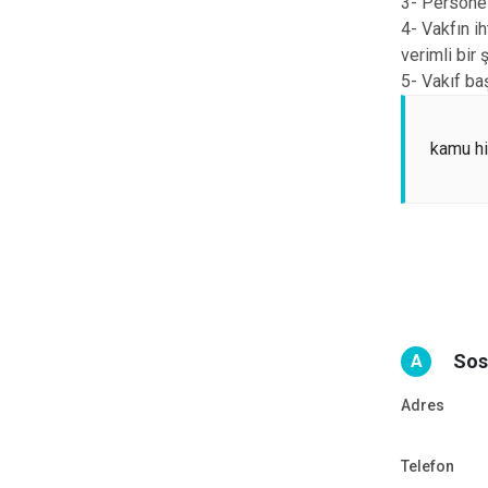
3- Personel
4- Vakfın i
verimli bir 
5- Vakıf baş
kamu hi
Sos
A
Adres
Telefon