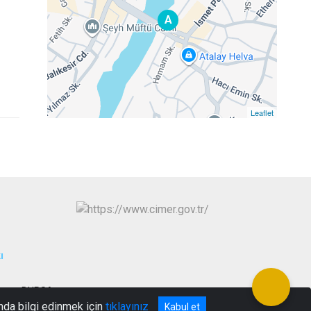
A
Leaflet
ı
aşa - BURSA
nda bilgi edinmek için
tıklayınız
Kabul et