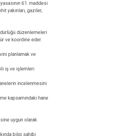
Osmangazi
nayasasının 61. maddesi
it yakınları, gaziler,
Yenişehir
Yıldırım
üdürlüğü düzenlemeleri
ür ve koordine eder.
vini planlamak ve
li iş ve işlemleri
hanelerin incelenmesini
eleme kapsamındaki hane
lkesine uygun olarak
kında bilgi sahibi