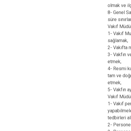
olmak ve ilg
8- Genel Sa
süre sınırl
Vakıf Müdür
1- Vakıf Mu
sağlamak,
2- Vakıfta
3- Vakfın v
etmek,
4- Resmi ku
tam ve doğr
etmek,
5- Vakfın a
Vakıf Müdür
1- Vakıf pe
yapabilmele
tedbirleri a
2- Personel