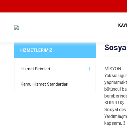
KAY
Sosya
HİZMETLERİMİZ
MİSYON
Hizmet Birimleri
Yoksulluğu
yapmamakta
Kamu Hizmet Standartları
bütüncül ba
beraberinde
KURULUŞ
Sosyal devl
Yardımlaşm
kapsamı, 3.