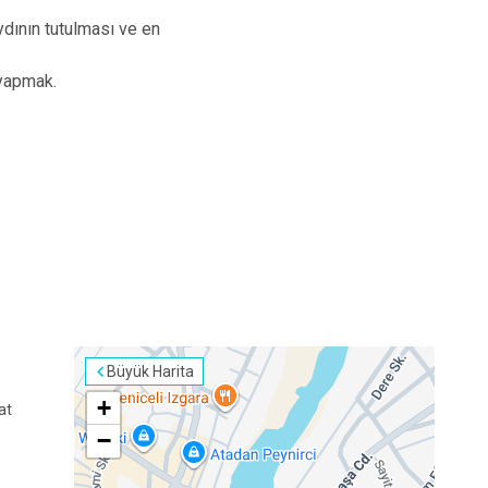
ydının tutulması ve en
i yapmak.
Büyük Harita
+
at
−