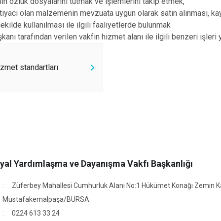
in özlük dosyalarını tutmak ve işlemlerini takip etmek,
htiyacı olan malzemenin mevzuata uygun olarak satın alınması, ka
şekilde kullanılması ile ilgili faaliyetlerde bulunmak
kanı tarafından verilen vakfın hizmet alanı ile ilgili benzeri işler
zmet standartları
yal Yardımlaşma ve Dayanışma Vakfı Başkanlığı
Züferbey Mahallesi Cumhurluk Alanı No:1 Hükümet Konağı Zemin K
Mustafakemalpaşa/BURSA
0224 613 33 24