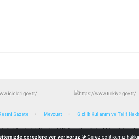
Resmi Gazete
Mevzuat
Gizlilk Kullanım ve Telif Hakk
ahallesi Cumhurluk Alanı No:1 Hükümet Konağı Kat:3 Mustafakemalp
 sitemizde çerezlere yer veriyoruz
🍪 Çerez politikamız hakkı