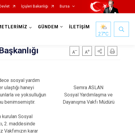
Devlet
İçişleri Bakanlığı
Bursa
METLERİMİZ
GÜNDEM
İLETİŞİM
27
°C
Başkanlığı
adece sosyal yardım
Mustafakemalpaşa
 ulaştığı haneyi
Semra ASLAN
Mudanya
unlarla ve yoksulluğun
Sosyal Yardımlaşma ve
nu benimsemiştir.
Dayanışma Vakfı Müdürü
Nilüfer
Orhaneli
n kurulan Sosyal
ı, 2. maddesinde
Orhangazi
iz Vakfımızın karar