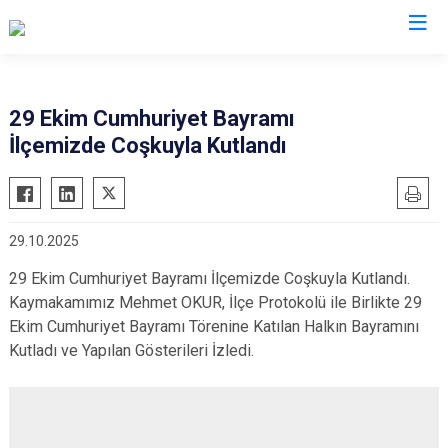
Bursa
29 Ekim Cumhuriyet Bayramı
İlçemizde Coşkuyla Kutlandı
Büyükorhan
Mustafakemalpaşa
Gemlik
Mudanya
Gürsu
Nilüfer
29.10.2025
Harmancık
Orhaneli
29 Ekim Cumhuriyet Bayramı İlçemizde Coşkuyla Kutlandı.
İnegöl
Orhangazi
Kaymakamımız Mehmet OKUR, İlçe Protokolü ile Birlikte 29
İznik
Osmangazi
Ekim Cumhuriyet Bayramı Törenine Katılan Halkın Bayramını
Karacabey
Yenişehir
Kutladı ve Yapılan Gösterileri İzledi.
Keles
Yıldırım
Kestel